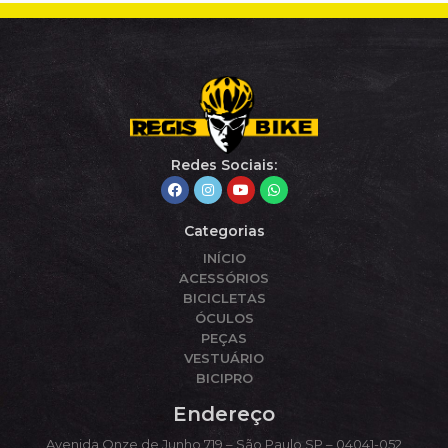
Redes Sociais:
Categorias
INÍCIO
ACESSÓRIOS
BICICLETAS
ÓCULOS
PEÇAS
VESTUÁRIO
BICIPRO
Endereço
Avenida Onze de Junho,719 – São Paulo SP – 04041-052