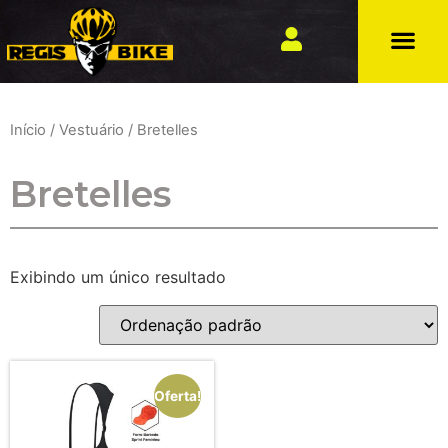
Início
/
Vestuário
/ Bretelles
Bretelles
Exibindo um único resultado
Oferta!