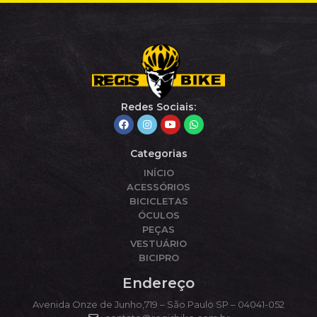
Redes Sociais:
Categorias
INÍCIO
ACESSÓRIOS
BICICLETAS
ÓCULOS
PEÇAS
VESTUÁRIO
BICIPRO
Endereço
Avenida Onze de Junho,719 – São Paulo SP – 04041-052