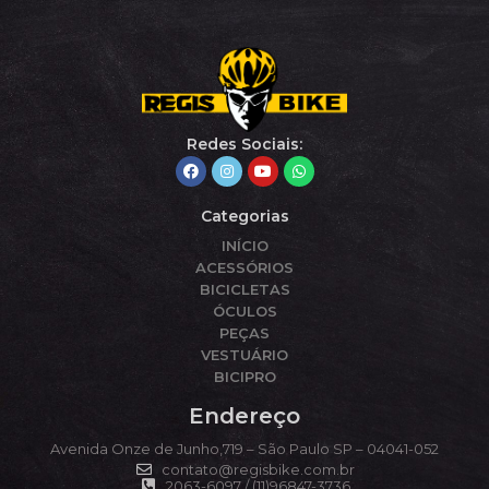
Redes Sociais:
Categorias
INÍCIO
ACESSÓRIOS
BICICLETAS
ÓCULOS
PEÇAS
VESTUÁRIO
BICIPRO
Endereço
Avenida Onze de Junho,719 – São Paulo SP – 04041-052
contato@regisbike.com.br
2063-6097 / (11)96847-3736